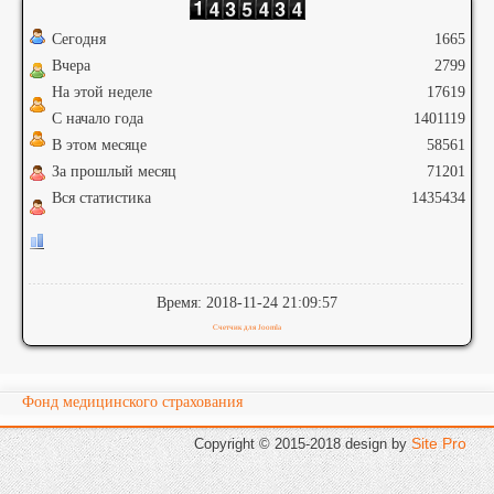
Сегодня
1665
Вчера
2799
На этой неделе
17619
С начало года
1401119
В этом месяце
58561
За прошлый месяц
71201
Вся статистика
1435434
Время: 2018-11-24 21:09:57
Счетчик для Joomla
Фонд медицинского страхования
Site Pro
Copyright © 2015-2018 design
by