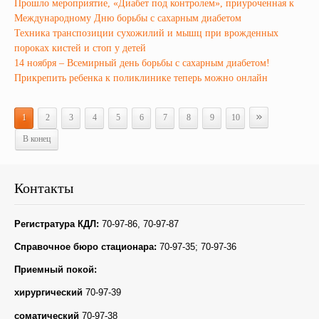
Прошло мероприятие, «Диабет под контролем», приуроченная к
Международному Дню борьбы с сахарным диабетом
Техника транспозиции сухожилий и мышц при врожденных
пороках кистей и стоп у детей
14 ноября – Всемирный день борьбы с сахарным диабетом!
Прикрепить ребенка к поликлинике теперь можно онлайн
»
1
2
3
4
5
6
7
8
9
10
В конец
Контакты
Регистратура КДЛ:
70-97-86, 70-97-87
Справочное бюро стационара:
70-97-35; 70-97-36
Приемный покой:
хирургический
70-97-39
соматический
70-97-38