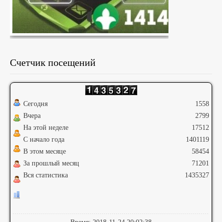
Счетчик посещений
Сегодня
1558
Вчера
2799
На этой неделе
17512
С начало года
1401119
В этом месяце
58454
За прошлый месяц
71201
Вся статистика
1435327