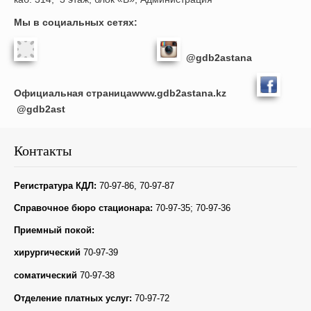
Мы в социальных сетях:
@gdb2astana
Официальная страница
www
.
gdb
2
astana
.
kz
@
g
db
2
ast
Контакты
Регистратура КДЛ:
70-97-86, 70-97-87
Справочное бюро стационара:
70-97-35; 70-97-36
Приемный покой:
хирургический
70-97-39
соматический
70-97-38
Отделение платных услуг:
70-97-72